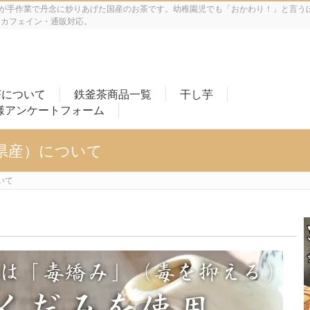
人が手作業で丹念に炒りあげた国産のお茶です。幼稚園児でも「おかわり！」と言う
ンカフェイン・通販対応。
茶について
鉄釜茶商品一覧
干し芋
様アンケートフォーム
県産）について
いて