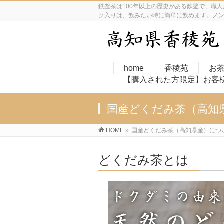
鉄釜茶は100年以上の歴史がある鉄釜で、職
ク入りは、飲みたい時に簡単に飲めます。ノ
home
香稜苑
お
【購入された方限定】お客
国産どくだみ茶（高知
HOME
»
国産どくだみ茶（高知県産）につ
どくだみ茶とは