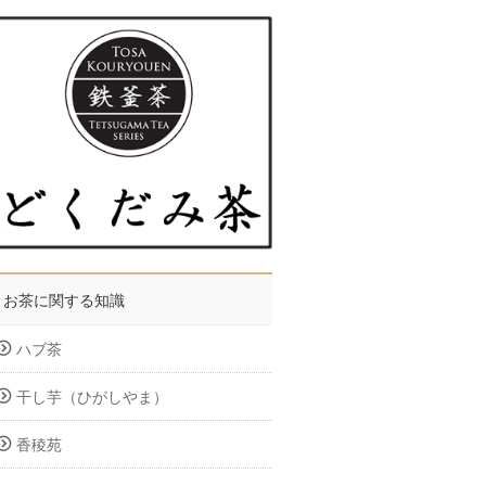
お茶に関する知識
ハブ茶
干し芋（ひがしやま）
香稜苑